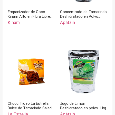
Empanizador de Coco
Concentrado de Tamarindo
Kinam Alto en Fibra Libre
Deshidratado en Polvo
de Gluten 100% Artesanal
Swiss Frut Apátzin 100%
Kinam
Apátzin
200 g
Natural
Chucu Trozo La Estrella
Jugo de Limón
Dulce de Tamarindo Salado
Deshidratado en polvo 1 kg
y Enchilado 400g
La Estrella
Apátzin