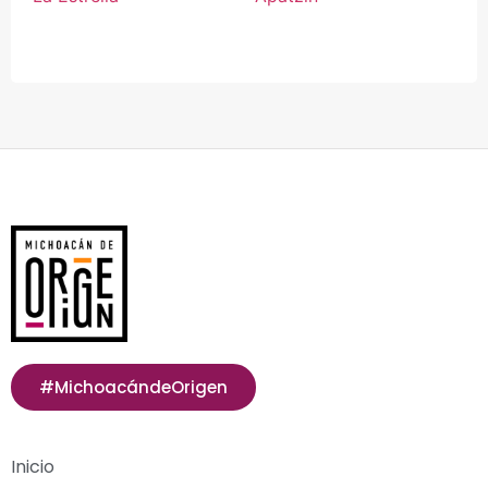
#MichoacándeOrigen
Inicio