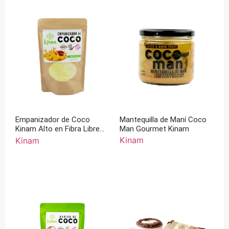
Mantequilla de Maní Coco
Empanizador de Coco
Man Gourmet Kinam
Kinam Alto en Fibra Libre
de Gluten 100% Artesanal
Kinam
Kinam
200 g