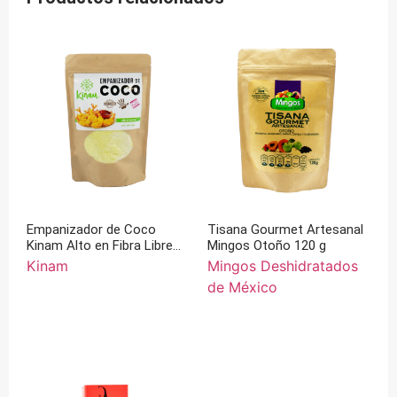
Empanizador de Coco
Tisana Gourmet Artesanal
Kinam Alto en Fibra Libre
Mingos Otoño 120 g
de Gluten 100% Artesanal
Kinam
Mingos Deshidratados
200 g
de México