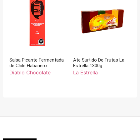
Salsa Picante Fermentada
Ate Surtido De Frutas La
de Chile Habanero
Estrella 1300g
Chocolate 60 ml
Diablo Chocolate
La Estrella