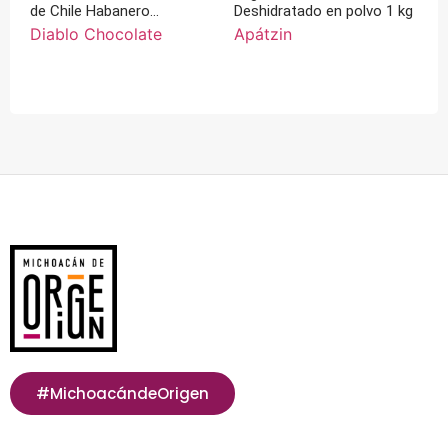
de Chile Habanero
Deshidratado en polvo 1 kg
Chocolate 60 ml
Diablo Chocolate
Apátzin
#MichoacándeOrigen