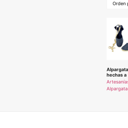
Alpargata
hechas a
color azu
Artesanía
Alpargata