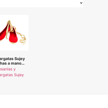
argatas Sujey
has a mano
or rojo
esanías y
argatas Sujey