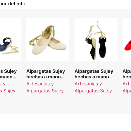
s Sujey
Alpargatas Sujey
Alpargatas Sujey
Alp
 mano
hechas a mano
hechas a mano
hec
l
color beige
color negro
col
s y
Artesanías y
Artesanías y
Art
s Sujey
Alpargatas Sujey
Alpargatas Sujey
Alp