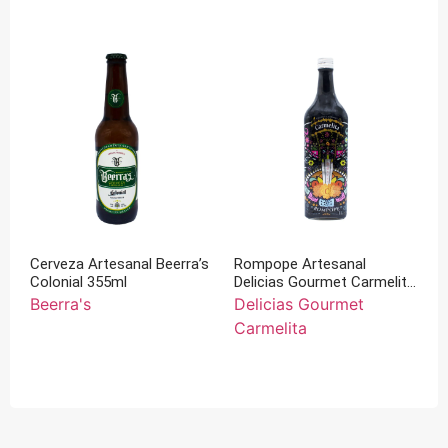
Cerveza Artesanal Beerra’s
Rompope Artesanal
Colonial 355ml
Delicias Gourmet Carmelita
1 L
Beerra's
Delicias Gourmet
Carmelita