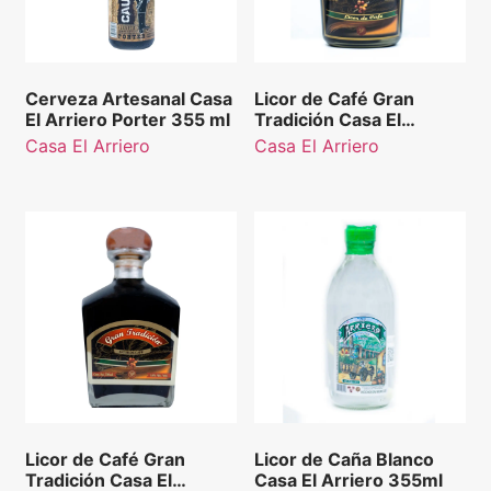
Cerveza Artesanal Casa
Licor de Café Gran
El Arriero Porter 355 ml
Tradición Casa El
Arriero 375 ml
Casa El Arriero
Casa El Arriero
Licor de Café Gran
Licor de Caña Blanco
Tradición Casa El
Casa El Arriero 355ml