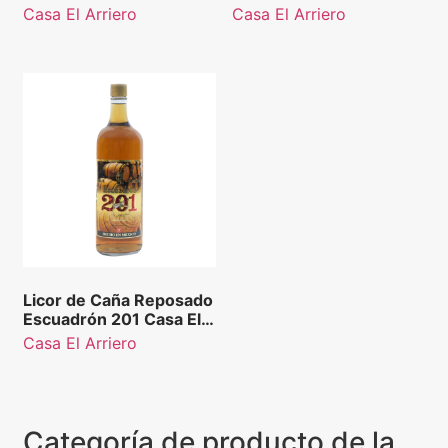
Arriero 50 ml
Casa El Arriero
Casa El Arriero
Licor de Caña Reposado
Escuadrón 201 Casa El
Arriero
Casa El Arriero
Categoría de producto de la