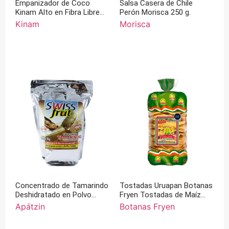
Empanizador de Coco
Salsa Casera de Chile
Kinam Alto en Fibra Libre
Perón Morisca 250 g.
de Gluten 100% Artesanal
Kinam
Morisca
200 g
Concentrado de Tamarindo
Tostadas Uruapan Botanas
Deshidratado en Polvo
Fryen Tostadas de Maíz
Swiss Frut Apátzin 100%
con Ajonjolí Bolsa con 25
Apátzin
Botanas Fryen
Natural
piezas 300g