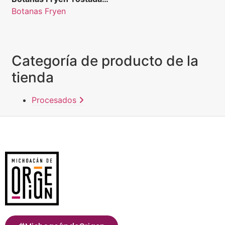
de Maíz con Ajonjolí
Botanas Fryen
Bolsa con 25 piezas
300g
Categoría de producto de la
tienda
Procesados