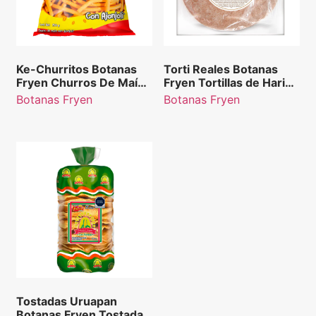
Ke-Churritos Botanas
Torti Reales Botanas
Fryen Churros De Maíz
Fryen Tortillas de Harina
con Ajonjolí 250 g
Integral bolsa con 10
Botanas Fryen
Botanas Fryen
piezas 365g
Tostadas Uruapan
Botanas Fryen Tostadas