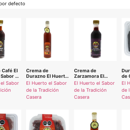
 Café El
Crema de
Crema de
Dur
 Sabor de
Durazno El Huerto
Zarzamora El
de 
ión
el Sabor de la
Huerto el Sabor de
Rel
 el Sabor
El Huerto el Sabor
El Huerto el Sabor
El 
0 ml.
Tradición Casera
la Tradición
Hue
dición
de la Tradición
de la Tradición
de 
500 ml.
Casera 50 ml.
la 
Casera
Casera
Cas
Cas