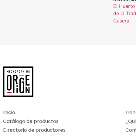
Huerto el
El Huerto
la Tradic
de la Tra
Casera 3
Casera
Inicio
Tien
Catálogo de productos
¿Qu
Directorio de productores
Con