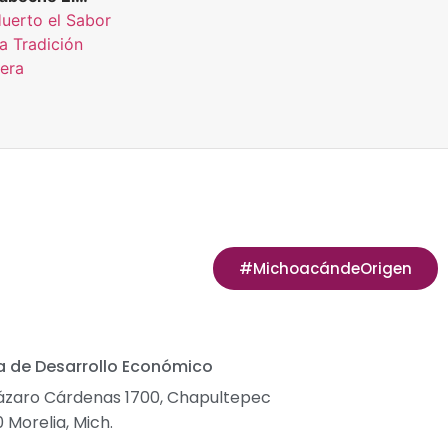
rto el Sabor de
Huerto el Sabor
Tradición
la Tradición
era 700 g.
era
#MichoacándeOrigen
a de Desarrollo Económico
ázaro Cárdenas 1700, Chapultepec
0 Morelia, Mich.