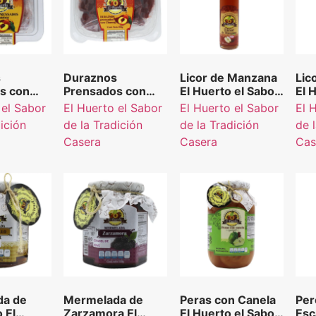
s
Duraznos
Licor de Manzana
Lic
s con
Prensados con
El Huerto el Sabor
El 
l Huerto
Chamoy El Huerto
de la Tradición
de 
 el Sabor
El Huerto el Sabor
El Huerto el Sabor
El 
de la
el Sabor de la
Casera 250 ml.
Cas
dición
de la Tradición
de la Tradición
de 
n Casera
Tradición Casera
Casera
Casera
Cas
500 g.
da de
Mermelada de
Peras con Canela
Per
 El
Zarzamora El
El Huerto el Sabor
Esc