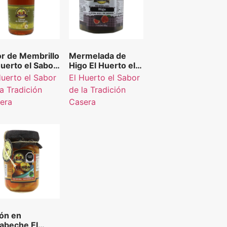
or de Membrillo
Mermelada de
Huerto el Sabor
Higo El Huerto el
la Tradición
Sabor de la
Huerto el Sabor
El Huerto el Sabor
era 750 ml.
Tradición Casera
la Tradición
de la Tradición
330 g.
era
Casera
ón en
abeche El