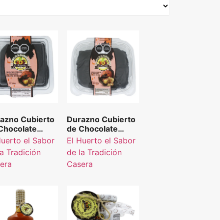
azno Cubierto
Durazno Cubierto
Chocolate
de Chocolate
leno de Nuez El
Relleno de Nuez El
Huerto el Sabor
El Huerto el Sabor
rto el Sabor de
Huerto el Sabor de
la Tradición
de la Tradición
Tradición
la Tradición
era
Casera
era 100 g.
Casera 500 g.