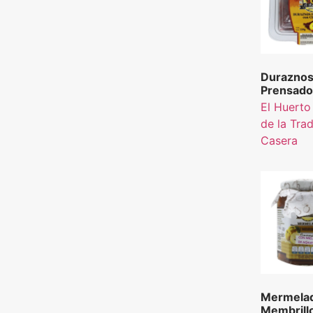
Durazno
Prensado
Chamoy E
El Huerto
el Sabor 
de la Tra
Tradició
Casera
150 g.
Mermela
Membrillo