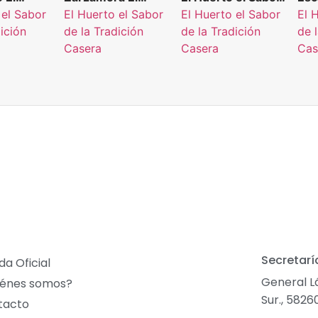
 Sabor de
Huerto el Sabor de
de la Tradición
Hue
 el Sabor
El Huerto el Sabor
El Huerto el Sabor
El 
ión
la Tradición
Casera 997 g.
la 
dición
de la Tradición
de la Tradición
de 
30 g.
Casera 330 g.
Cas
Casera
Casera
Cas
Secretarí
da Oficial
General L
iénes somos?
Sur., 5826
tacto