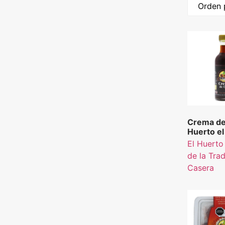
Crema de
Huerto el
la Tradic
El Huerto
Casera 5
de la Tra
Casera