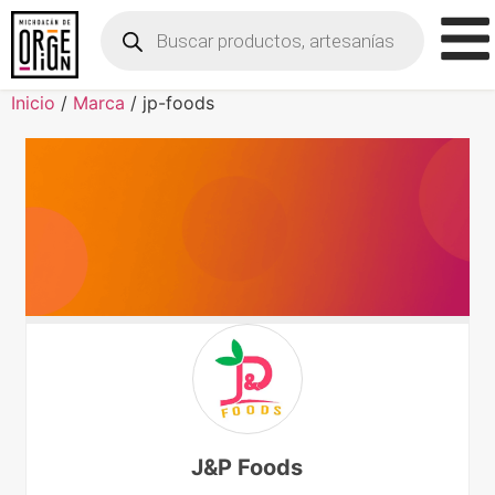
Inicio
/
Marca
/ jp-foods
J&P Foods