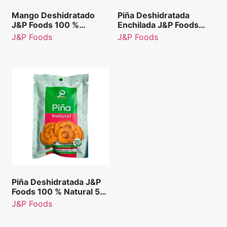
Mango Deshidratado
Piña Deshidratada
J&P Foods 100 %
Enchilada J&P Foods
Natural 50 g.
100 % Natural 50 g.
J&P Foods
J&P Foods
Piña Deshidratada J&P
Foods 100 % Natural 50
g.
J&P Foods