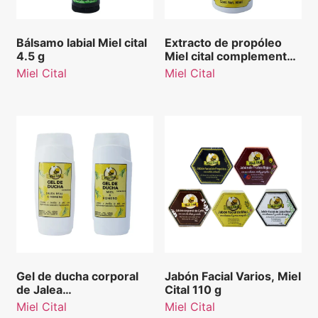
Bálsamo labial Miel cital
Extracto de propóleo
4.5 g
Miel cital complemento
alimenticio 30 ml
Miel Cital
Miel Cital
Gel de ducha corporal
Jabón Facial Varios, Miel
de Jalea
Cital 110 g
Real&Romero/Miel&Romero,
Miel Cital
Miel Cital
Miel Cita 550 ml