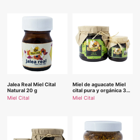
Jalea Real Miel Cital
Miel de aguacate Miel
Natural 20 g
cital pura y orgánica 350
g.
Miel Cital
Miel Cital