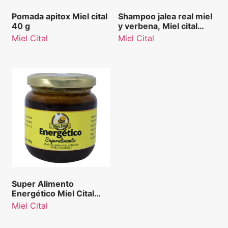
Pomada apitox Miel cital
Shampoo jalea real miel
40 g
y verbena, Miel cital
nutrición profunda 1000
Miel Cital
Miel Cital
ml.
Super Alimento
Energético Miel Cital
Suplemento Dietético
Miel Cital
245 g