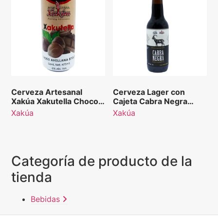
Cerveza Artesanal
Cerveza Lager con
Xakúa Xakutella Choco
Cajeta Cabra Negra
Avellana Stout 473 ml
Xakúa, 355 mL
Xakúa
Xakúa
Categoría de producto de la
tienda
Bebidas