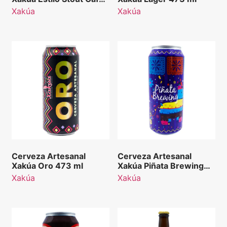
de Olla 473 ml
Xakúa
Xakúa
Cerveza Artesanal
Cerveza Artesanal
Xakúa Oro 473 ml
Xakúa Piñata Brewing
473 ml
Xakúa
Xakúa