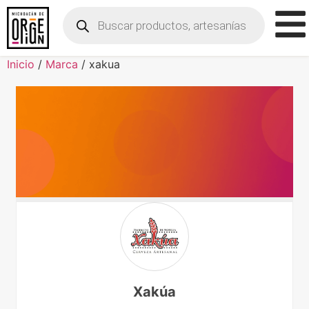
Inicio
/
Marca
/ xakua
Xakúa