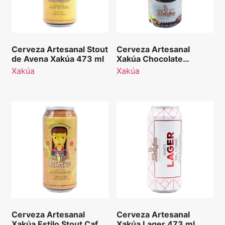
Cerveza Artesanal Stout
Cerveza Artesanal
de Avena Xakúa 473 ml
Xakúa Chocolate
Mexicano Stout 473 ml
Xakúa
Xakúa
Cerveza Artesanal
Cerveza Artesanal
Xakúa Estilo Stout Café
Xakúa Lager 473 ml