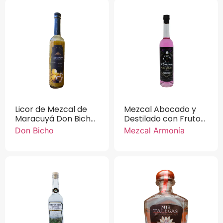
Licor de Mezcal de
Mezcal Abocado y
Maracuyá Don Bicho
Destilado con Frutos
750 ml.
Rojos Mezcal
Don Bicho
Mezcal Armonía
Armonía 750 ml.