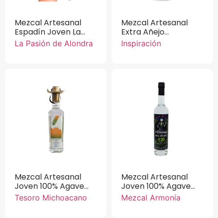
Mezcal Artesanal
Mezcal Artesanal
Espadín Joven La
Extra Añejo
Pasión de Alondra
Inspiración Agave
La Pasión de Alondra
Inspiración
750 ml.
Cupreata 750 ml
Mezcal Artesanal
Mezcal Artesanal
Joven 100% Agave
Joven 100% Agave
Cupreata Tesoro
4:20 Mezcal Armonía
Tesoro Michoacano
Mezcal Armonía
Michoacano 750 ml.
750 ml.