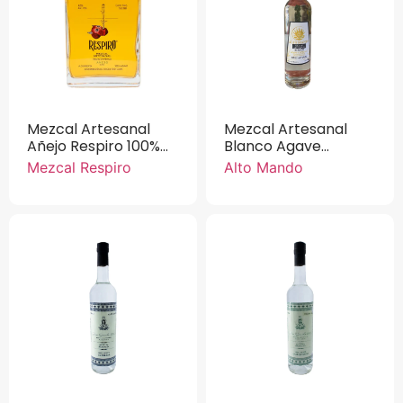
Mezcal Artesanal
Mezcal Artesanal
Añejo Respiro 100%
Blanco Agave
agave cupreata 750
Cupreata Alto
Mezcal Respiro
Alto Mando
ml
Mando 100% Natural
750 ml.