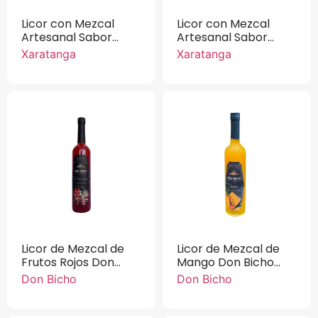
Licor con Mezcal
Licor con Mezcal
Artesanal Sabor
Artesanal Sabor
Jamaica Xaratanga
Tamarindo
Xaratanga
Xaratanga
750 ml.
Xaratanga 750 ml.
Licor de Mezcal de
Licor de Mezcal de
Frutos Rojos Don
Mango Don Bicho
Bicho 750 ml.
750 ml.
Don Bicho
Don Bicho