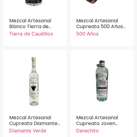
Mezcal Artesanal
Mezcal Artesanal
Blanco Tierra de
Cupreata 500 Años
Caudillos Doble
750 ml.
Tierra de Caudillos
500 Años
Destilado 100%
Maguey 250 ml
Mezcal Artesanal
Mezcal Artesanal
Cupreata Diamante
Cupreata Joven
Verde 100 % Agave
Derechito 100%
Diamante Verde
Derechito
750 ml
Agave 700 ml.