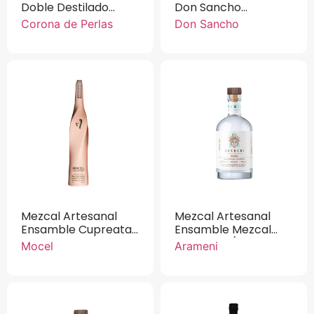
Doble Destilado
Don Sancho
Corona de Perlas
Cupreata Rosa 750
Corona de Perlas
Don Sancho
Cupreata 750 ml.
ml
Mezcal Artesanal
Mezcal Artesanal
Ensamble Cupreata,
Ensamble Mezcal
Inaequidens, SP
Cupreata /
Mocel
Arameni
Mocel 100% Agave
Angustofolia Arameni
Joven
750 ml.