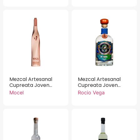
Mezcal Artesanal
Mezcal Artesanal
Cupreata Joven
Cupreata Joven
Mocel 100% Agave
Roció Vega 100%
Mocel
Rocio Vega
Agave 750 ml.