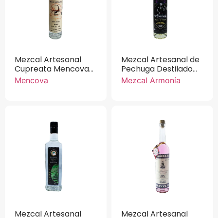
Mezcal Artesanal
Mezcal Artesanal de
Cupreata Mencova
Pechuga Destilado
100% Agave Joven
con Venado 100%
Mencova
Mezcal Armonía
700 ml.
Cupreata Mezcal
Armonía 750 ml.
Mezcal Artesanal
Mezcal Artesanal