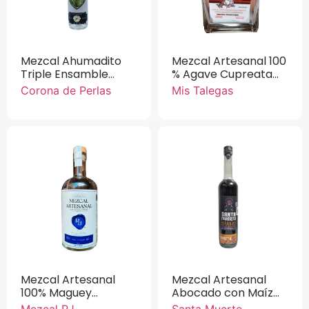
Mezcal Ahumadito
Mezcal Artesanal 100
Triple Ensamble
% Agave Cupreata
Corona de Perlas
Mis Talegas 750 ml.
Corona de Perlas
Mis Talegas
Cupreata Espadín
Inaequidens 750 ml.
Mezcal Artesanal
Mezcal Artesanal
100% Maguey
Abocado con Maíz
Espadín RJ 750 ml.
Azul Santa Muerte
Mezcal RJ
Santa Muerte