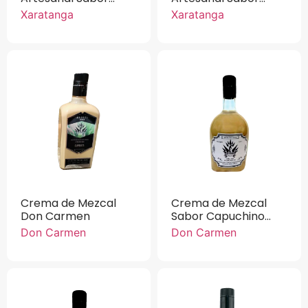
Mazapán Xaratanga
Piñón Xaratanga 750
Xaratanga
Xaratanga
750 ml.
ml.
Crema de Mezcal
Crema de Mezcal
Don Carmen
Sabor Capuchino
Don Carmen 750 ml.
Don Carmen
Don Carmen