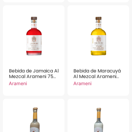
Bebida de Jamaica Al
Bebida de Maracuyá
Mezcal Arameni 750
Al Mezcal Arameni
ml.
750 ml.
Arameni
Arameni