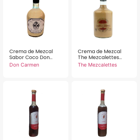
Crema de Mezcal
Crema de Mezcal
Sabor Coco Don
The Mezcalettes
Carmen 750 ml.
Capuchino 750 ml
Don Carmen
The Mezcalettes