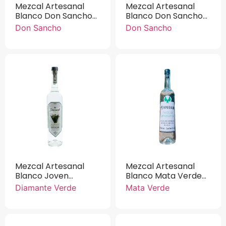
Mezcal Artesanal
Mezcal Artesanal
Blanco Don Sancho
Blanco Don Sancho
100% Agave
100% Agave
Don Sancho
Don Sancho
Cupreata
Inaequedins 750 ml
Mezcal Artesanal
Mezcal Artesanal
Blanco Joven
Blanco Mata Verde
Diamante Verde 100
100% Agave
Diamante Verde
Mata Verde
% Agave 750 ml
Cupreata 750 ml.