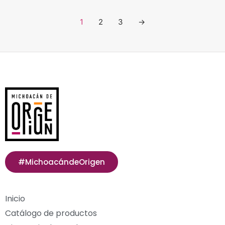
1
2
3
→
#MichoacándeOrigen
Inicio
Catálogo de productos