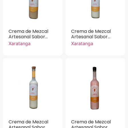
Crema de Mezcal
Crema de Mezcal
Artesanal Sabor
Artesanal Sabor
Café Xaratanga 750
Coco Xaratanga 750
Xaratanga
Xaratanga
ml.
ml.
Crema de Mezcal
Crema de Mezcal
Artesanal Sabor
Artesanal Sabor