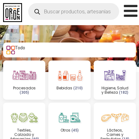
Todo
Procesados
Bebidas
Higiene, Salud
(210)
y Belleza
(305)
(182)
Textiles,
Otros
Lácteos,
(45)
Calzado y
Carnes y
Artesanías
Embutidos
(69)
(18)