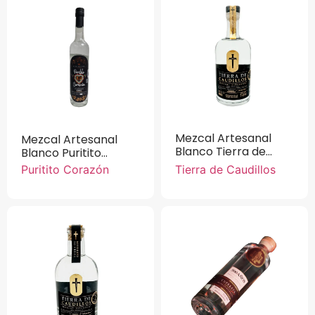
Mezcal Artesanal
Mezcal Artesanal
Blanco Tierra de
Blanco Puritito
Caudillos 100%
Corazón 100% Agave
Puritito Corazón
Tierra de Caudillos
Maguey 750 ml
Cupreata 750 ml.