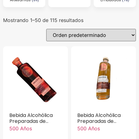
Mostrando 1–50 de 115 resultados
Bebida Alcohólica
Bebida Alcohólica
Preparadas de
Preparadas de
Mezcal Sabor
Mezcal Sabor
500 Años
500 Años
Jamaica 500 Años
Tamarindo 500 Años
750 ml.
750 ml.