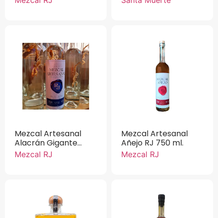
750 ml.
Mezcal Artesanal
Mezcal Artesanal
Alacrán Gigante
Añejo RJ 750 ml.
100% Agave
Mezcal RJ
Mezcal RJ
Cupreata RJ 750 ml.