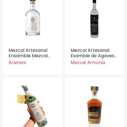
Mezcal Artesanal
Mezcal Artesanal
Ensamble Mezcal
Esamble de Agaves
Cupreata /
Cupreata
Arameni
Mezcal Armonía
Inaequidens Arameni
Angustifolia Mezcal
750 ml.
Armonía 750 ml.