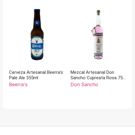
Cerveza Artesanal Beerra’s
Mezcal Artesanal Don
Pale Ale 355ml
Sancho Cupreata Rosa 750
ml
Beerra's
Don Sancho