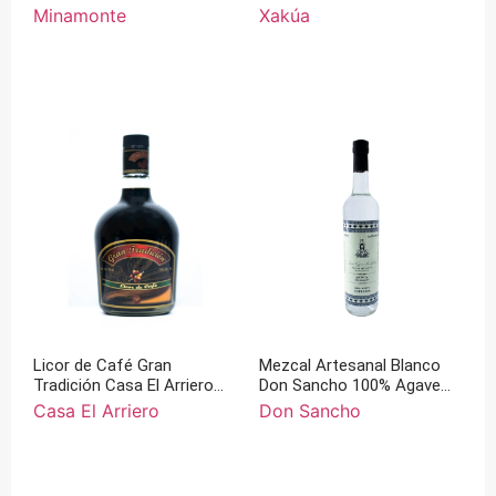
Agave 750 ml
Minamonte
Xakúa
Licor de Café Gran
Mezcal Artesanal Blanco
Tradición Casa El Arriero
Don Sancho 100% Agave
375 ml
Cupreata
Casa El Arriero
Don Sancho