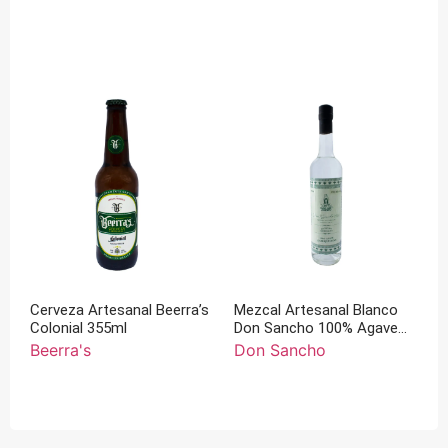
Cerveza Artesanal Beerra’s
Mezcal Artesanal Blanco
Colonial 355ml
Don Sancho 100% Agave
Inaequedins 750 ml
Beerra's
Don Sancho