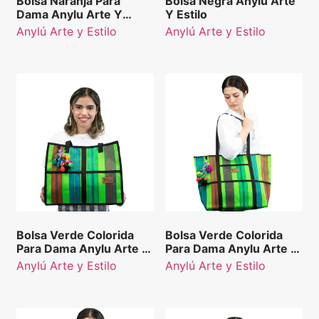
Bolsa Naranja Para
Bolsa Negra Anylu Arte
Dama Anylu Arte Y
Y Estilo
Estilo
Anylú Arte y Estilo
Anylú Arte y Estilo
Bolsa Verde Colorida
Bolsa Verde Colorida
Para Dama Anylu Arte Y
Para Dama Anylu Arte Y
Estilo
Estilo Rectangular
Anylú Arte y Estilo
Anylú Arte y Estilo