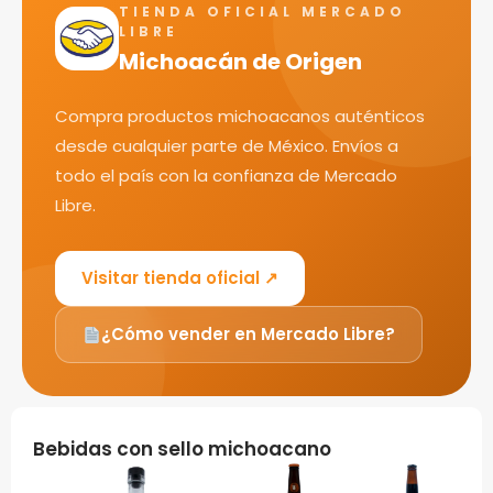
TIENDA OFICIAL MERCADO
LIBRE
Michoacán de Origen
Compra productos michoacanos auténticos
desde cualquier parte de México. Envíos a
todo el país con la confianza de Mercado
Libre.
Visitar tienda oficial ↗
¿Cómo vender en Mercado Libre?
Bebidas con sello michoacano