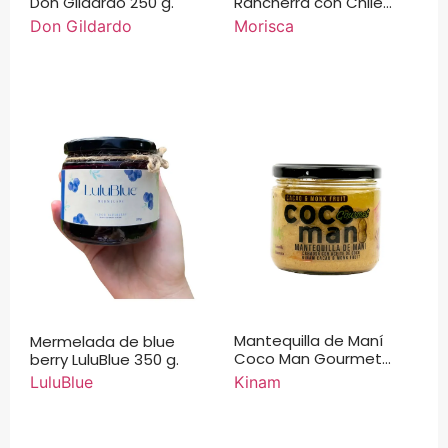
Don Gildardo 250 g.
Rancherra con Chile
Serrano 500 g.
Don Gildardo
Morisca
Mantequilla de Maní
Mermelada de blue
Coco Man Gourmet
berry LuluBlue 350 g.
Kinam
Kinam
LuluBlue