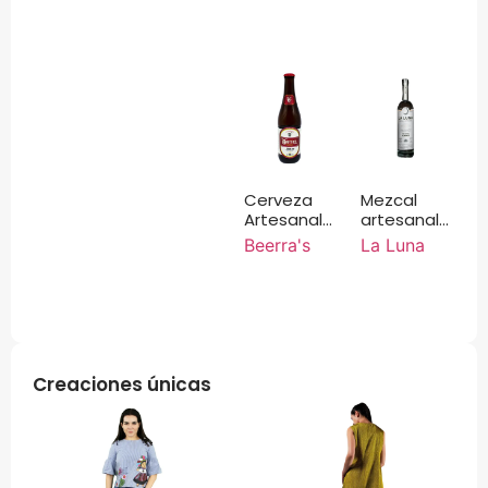
750 ml
Cupreata
750 ml
Cerveza
Mezcal
Artesanal
artesanal
Beerra’s
La Luna
Beerra's
La Luna
Red Ale
agave
355ml
Chino 750
ml
Creaciones únicas