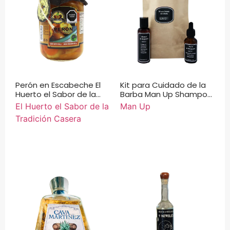
Perón en Escabeche El
Kit para Cuidado de la
Huerto el Sabor de la
Barba Man Up Shampoo
Tradición Casera 700 g.
de Bergamota y Aceite
El Huerto el Sabor de la
Man Up
de Bergamota
Tradición Casera