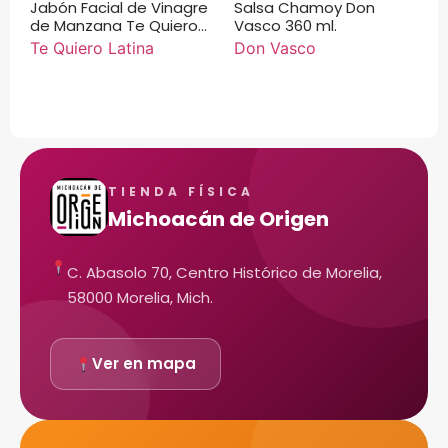
Jabón Facial de Vinagre
Salsa Chamoy Don
de Manzana Te Quiero
Vasco 360 ml.
Latina 110 g
Te Quiero Latina
Don Vasco
TIENDA FÍSICA
Michoacán de Origen
C. Abasolo 70, Centro Histórico de Morelia,
58000 Morelia, Mich.
Ver en mapa