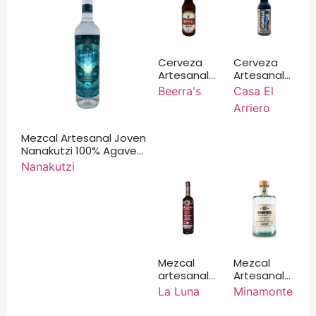
Cerveza
Cerveza
Artesanal
Artesanal
Beerra’s
Casa El
Beerra's
Casa El
Ambar Ale
Arriero
Arriero
355ml
Porter 355
ml
Mezcal Artesanal Joven
Nanakutzi 100% Agave
Cupreata 750 ml
Nanakutzi
Mezcal
Mezcal
artesanal
Artesanal
La Luna
Joven
La Luna
Minamonte
agave
Minamonte
Ensamble
Agave