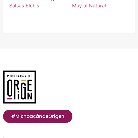
Natural 1 L.
Salsas Elchis
Muy al Natural
#MichoacándeOrigen