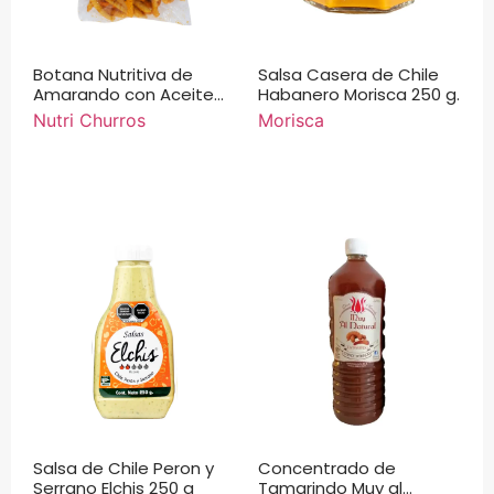
Botana Nutritiva de
Salsa Casera de Chile
Amarando con Aceite
Habanero Morisca 250 g.
de Linaza Nutri Churros
Nutri Churros
Morisca
Sabor Pizza 200 g.
Salsa de Chile Peron y
Concentrado de
Serrano Elchis 250 g
Tamarindo Muy al