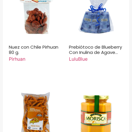
Nuez con Chile Pirhuan
Prebiótoco de Blueberry
80 g.
Con Inulina de Agave
LuluBlue 5 g.
Pirhuan
LuluBlue