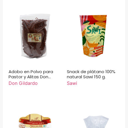
Adobo en Polvo para
Snack de plátano 100%
Pastor y Alitas Don
natural Sawi 150 g.
Gildardo 1 kg.
Don Gildardo
Sawi